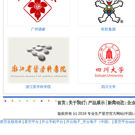
广州酒家
旺旺集团
浙江医学科学院
四川大学
首页
关于我们
产品展示
新闻动态
企
|
|
|
|
版权所有 (c) 2018 专业生产星空官方网站(中
星空在线登录
|
星空平台
|
开云手机平台
|
开云电子_开云电子（中国）
|
星空平台app