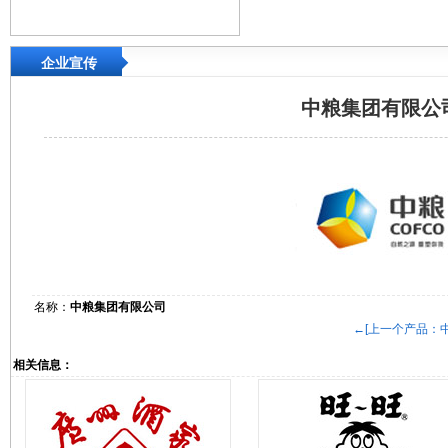
企业宣传
中粮集团有限公
名称：
中粮集团有限公司
←[上一个产品：
相关信息：