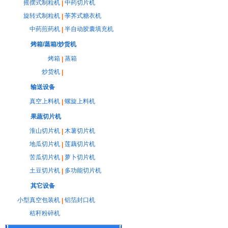
摇摆式制粒机
中药切片机
|
旋转式制粒机
荸荠式糖衣机
|
中药煎药机
半自动胶囊填充机
|
烤箱/蒸箱/炒货机
烤箱
蒸箱
|
炒货机
|
输送设备
真空上料机
螺旋上料机
|
果蔬切片机
淮山切片机
木薯切片机
|
地瓜切片机
莲藕切片机
|
苦瓜切片机
萝卜切片机
|
土豆切片机
多功能切片机
|
其它设备
小型真空包装机
铝箔封口机
|
秸秆粉碎机